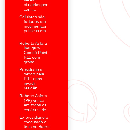
atingidas por
cami...
Celulares são
furtados em
movimentos
políticos em
...
Roberto Asfora
inaugura
Comitê Point
R11 com
grand...
Presidiário é
detido pela
PRF após
invadir
residên...
Roberto Asfora
(PP) vence
em todos os
cenários ele...
Ex-presidiário é
executado a
tiros no Bairro