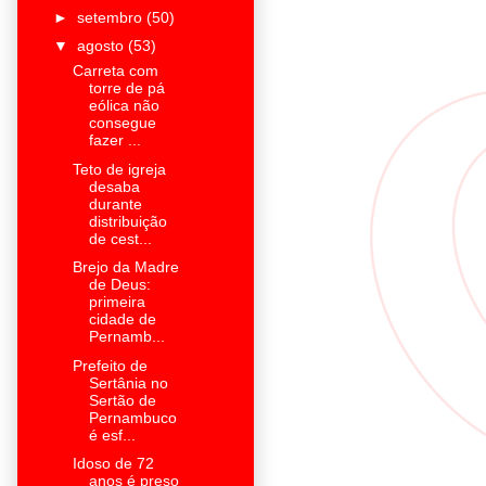
►
setembro
(50)
▼
agosto
(53)
Carreta com
torre de pá
eólica não
consegue
fazer ...
Teto de igreja
desaba
durante
distribuição
de cest...
Brejo da Madre
de Deus:
primeira
cidade de
Pernamb...
Prefeito de
Sertânia no
Sertão de
Pernambuco
é esf...
Idoso de 72
anos é preso