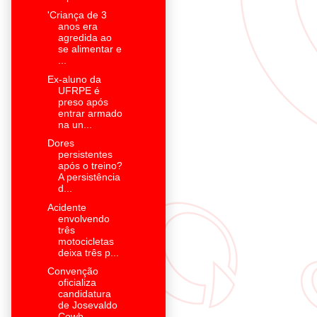
'Criança de 3
anos era
agredida ao
se alimentar e
...
Ex-aluno da
UFRPE é
preso após
entrar armado
na un...
Dores
persistentes
após o treino?
A persistência
d...
Acidente
envolvendo
três
motocicletas
deixa três p...
Convenção
oficializa
candidatura
de Josevaldo
Cowb...