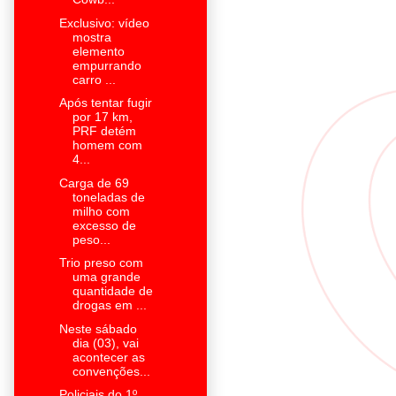
Exclusivo: vídeo
mostra
elemento
empurrando
carro ...
Após tentar fugir
por 17 km,
PRF detém
homem com
4...
Carga de 69
toneladas de
milho com
excesso de
peso...
Trio preso com
uma grande
quantidade de
drogas em ...
Neste sábado
dia (03), vai
acontecer as
convenções...
Policiais do 1º