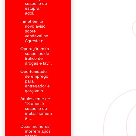
suspeito de
estuprar
adol...
Inmet emite
novo aviso
sobre
vendaval no
Agreste e...
Operação mira
suspeitos de
tráfico de
drogas e lav...
Oportunidade
de emprego
para
entregador e
garçom o...
Adolescente de
13 anos é
suspeito de
matar homem
a...
Duas mulheres
morrem após
serem