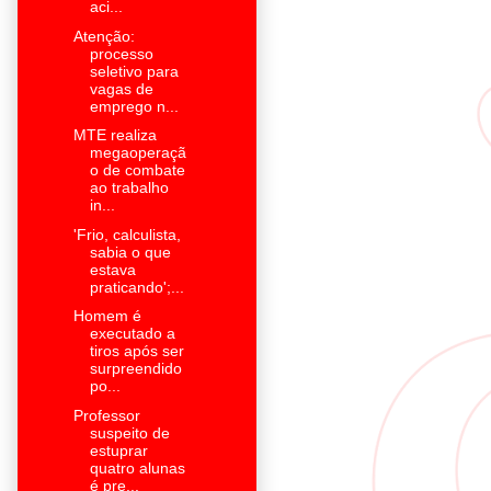
aci...
Atenção:
processo
seletivo para
vagas de
emprego n...
MTE realiza
megaoperaçã
o de combate
ao trabalho
in...
'Frio, calculista,
sabia o que
estava
praticando';...
Homem é
executado a
tiros após ser
surpreendido
po...
Professor
suspeito de
estuprar
quatro alunas
é pre...