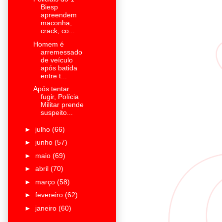
Biesp
apreendem
maconha,
crack, co...
Homem é
arremessado
de veículo
após batida
entre t...
Após tentar
fugir, Polícia
Militar prende
suspeito...
►
julho
(66)
►
junho
(57)
►
maio
(69)
►
abril
(70)
►
março
(58)
►
fevereiro
(62)
►
janeiro
(60)