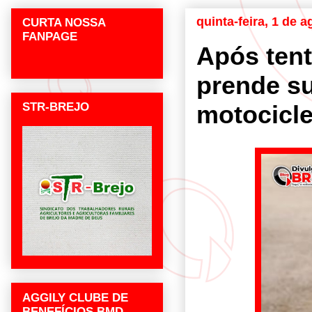
quinta-feira, 1 de 
CURTA NOSSA
FANPAGE
Após tenta
prende su
STR-BREJO
motocicle
AGGILY CLUBE DE
BENEFÍCIOS BMD