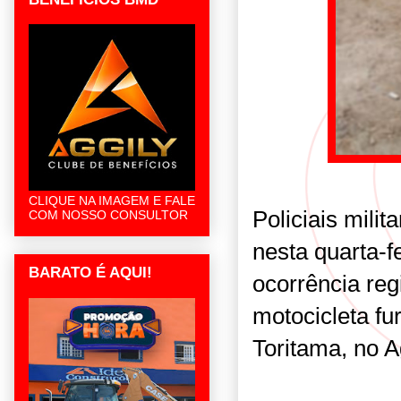
CLIQUE NA IMAGEM E FALE
Policiais mili
COM NOSSO CONSULTOR
nesta quarta-f
BARATO É AQUI!
ocorrência re
motocicleta f
Toritama, no 