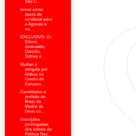
São C...
Inmet emite
alerta de
vendaval para
o Agreste e
ou...
EXCLUSIVO: Dr.
Edson,
Josevaldo,
Damião,
Sidney e ...
Mulher é
atingida por
ônibus no
Centro de
Caruaru;...
Candidatos a
prefeito de
Brejo da
Madre de
Deus co...
Inscrições
prorrogadas
dos editais da
Política Nac...