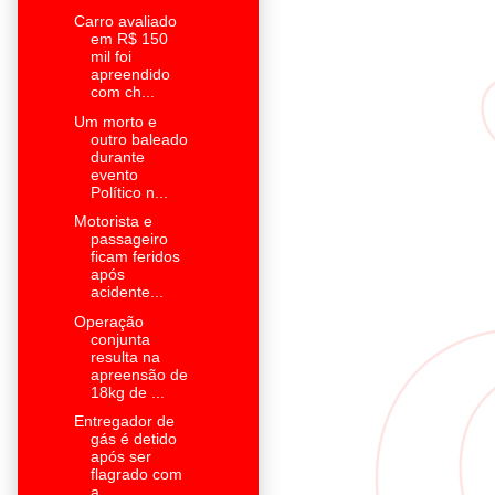
Carro avaliado
em R$ 150
mil foi
apreendido
com ch...
Um morto e
outro baleado
durante
evento
Político n...
Motorista e
passageiro
ficam feridos
após
acidente...
Operação
conjunta
resulta na
apreensão de
18kg de ...
Entregador de
gás é detido
após ser
flagrado com
a...