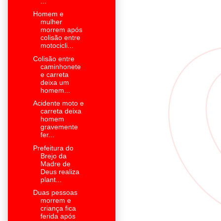
...
Homem e
mulher
morrem após
colisão entre
motocicli...
Colisão entre
caminhonete
e carreta
deixa um
homem...
Acidente moto e
carreta deixa
homem
gravemente
fer...
Prefeitura do
Brejo da
Madre de
Deus realiza
plant...
Duas pessoas
morrem e
criança fica
ferida após