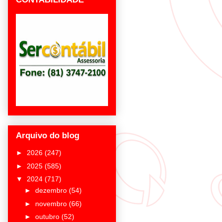
Arquivo do blog
►
2026
(247)
►
2025
(585)
▼
2024
(717)
►
dezembro
(54)
►
novembro
(66)
►
outubro
(52)