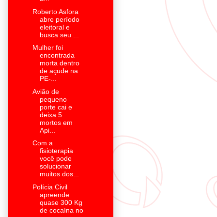
Roberto Asfora
abre período
eleitoral e
busca seu ...
Mulher foi
encontrada
morta dentro
de açude na
PE-...
Avião de
pequeno
porte cai e
deixa 5
mortos em
Api...
Com a
fisioterapia
você pode
solucionar
muitos dos...
Polícia Civil
apreende
quase 300 Kg
de cocaína no