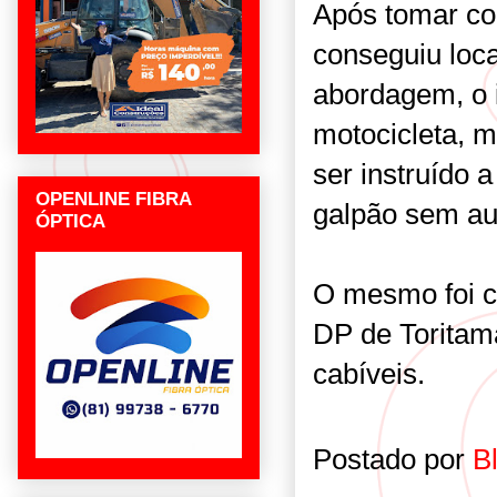
Após tomar con
conseguiu loca
abordagem, o i
motocicleta, 
ser instruído a
OPENLINE FIBRA
galpão sem aut
ÓPTICA
O mesmo foi co
DP de Toritam
cabíveis.
Postado por
B