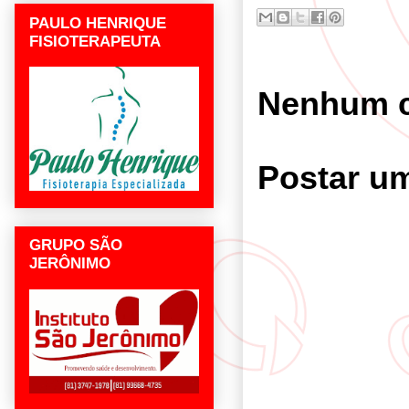
PAULO HENRIQUE
FISIOTERAPEUTA
Nenhum c
Postar u
GRUPO SÃO
JERÔNIMO