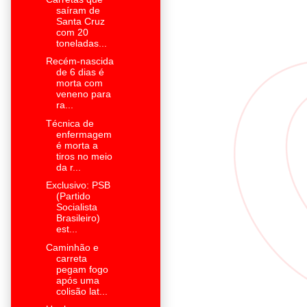
saíram de
Santa Cruz
com 20
toneladas...
Recém-nascida
de 6 dias é
morta com
veneno para
ra...
Técnica de
enfermagem
é morta a
tiros no meio
da r...
Exclusivo: PSB
(Partido
Socialista
Brasileiro)
est...
Caminhão e
carreta
pegam fogo
após uma
colisão lat...