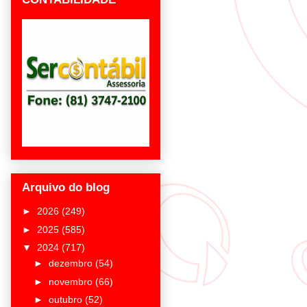
Arquivo do blog
►
2026
(249)
►
2025
(585)
▼
2024
(717)
►
dezembro
(54)
►
novembro
(66)
►
outubro
(52)