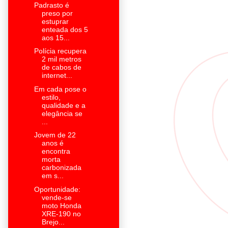
Padrasto é
preso por
estuprar
enteada dos 5
aos 15...
Polícia recupera
2 mil metros
de cabos de
internet...
Em cada pose o
estilo,
qualidade e a
elegância se
...
Jovem de 22
anos é
encontra
morta
carbonizada
em s...
Oportunidade:
vende-se
moto Honda
XRE-190 no
Brejo...