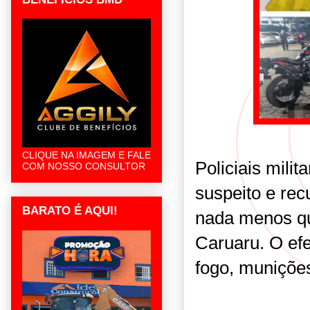
CLIQUE NA IMAGEM E FALE
Policiais mili
COM NOSSO CONSULTOR
suspeito e rec
BARATO É AQUI!
nada menos qu
Caruaru. O ef
fogo, muniçõe