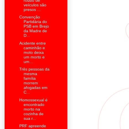
roubo de
veículos são
presos ...
Convenção
Partidária do
PSB em Brejo
da Madre de
D...
Acidente entre
caminhão e
moto deixa
um morto e
um...
Três pessoas da
mesma
família
morrem
afogadas em
C...
Homossexual é
encontrado
morto na
cozinha de
sua r...
PRF apreende