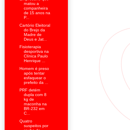
matou a
companheira
de 15 anos na
P...
Cartório Eleitoral
do Brejo da
Madre de
Deus e Jat...
Fisioterapia
desportiva na
Clínica Paulo
Henrique ...
Homem é preso
após tentar
esfaquear o
prefeito da ...
PRF detém
dupla com 8
kg de
maconha na
BR-232 em
C...
Quatro
suspeitos por