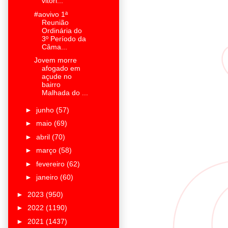
vitóri...
#aovivo 1ª
Reunião
Ordinária do
3º Período da
Câma...
Jovem morre
afogado em
açude no
bairro
Malhada do ...
►
junho
(57)
►
maio
(69)
►
abril
(70)
►
março
(58)
►
fevereiro
(62)
►
janeiro
(60)
►
2023
(950)
►
2022
(1190)
►
2021
(1437)