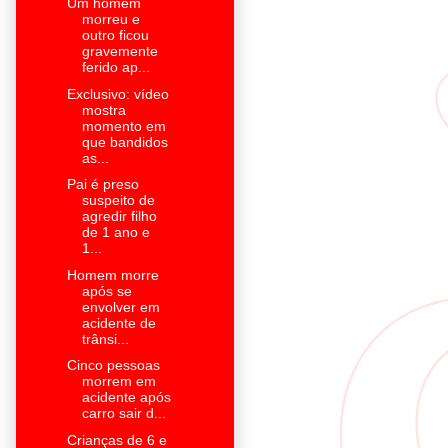
Um homem
morreu e
outro ficou
gravemente
ferido ap...
Exclusivo: vídeo
mostra
momento em
que bandidos
as...
Pai é preso
suspeito de
agredir filho
de 1 ano e
1...
Homem morre
após se
envolver em
acidente de
trânsi...
Cinco pessoas
morrem em
acidente após
carro sair d...
Crianças de 6 e