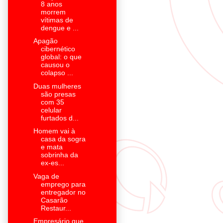
8 anos
morrem
vítimas de
dengue e ...
Apagão
cibernético
global: o que
causou o
colapso ...
Duas mulheres
são presas
com 35
celular
furtados d...
Homem vai à
casa da sogra
e mata
sobrinha da
ex-es...
Vaga de
emprego para
entregador no
Casarão
Restaur...
Empresário que