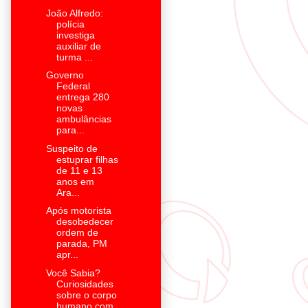
João Alfredo:
polícia
investiga
auxiliar de
turma ...
Governo
Federal
entrega 280
novas
ambulâncias
para...
Suspeito de
estuprar filhas
de 11 e 13
anos em
Ara...
Após motorista
desobedecer
ordem de
parada, PM
apr...
Você Sabia?
Curiosidades
sobre o corpo
humano com