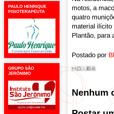
PAULO HENRIQUE
motos, a maco
FISIOTERAPEUTA
quatro muniçõe
material ilíci
Plantão, para
Postado por
B
GRUPO SÃO
JERÔNIMO
Nenhum c
Postar u