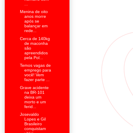
...
Menina de oito
anos morre
após se
balançar em
rede...
Cerca de 140kg
de maconha
são
apreendidos
pela Pol...
Temos vagas de
emprego para
você! Vem
fazer parte ...
Grave acidente
na BR-101
deixa um
morto e um
ferid...
Josevaldo
Lopes e Gil
Brasileiro
conquistam