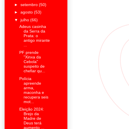
►
setembro
(50)
►
agosto
(53)
▼
julho
(66)
Adeus casinha
da Serra da
Prata: o
antigo mirante
...
PF prende
"Xinxa da
Cebola"
suspeito de
chefiar qu...
Polícia
apreende
arma,
maconha e
recupera seis
mot...
Eleição 2024:
Brejo da
Madre de
Deus terá
aumento ...