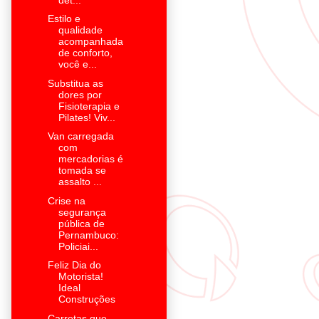
Estilo e
qualidade
acompanhada
de conforto,
você e...
Substitua as
dores por
Fisioterapia e
Pilates! Viv...
Van carregada
com
mercadorias é
tomada se
assalto ...
Crise na
segurança
pública de
Pernambuco:
Policiai...
Feliz Dia do
Motorista!
Ideal
Construções
Carretas que