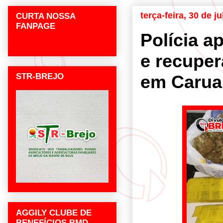
terça-feira, 30 de j
CURTA NOSSA
FANPAGE
Polícia 
e recuper
STR-BREJO
em Carua
AGGILY CLUBE DE
BENEFÍCIOS BMD