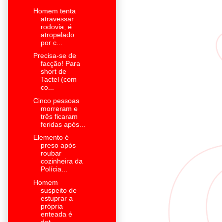
Homem tenta
atravessar
rodovia, é
atropelado
por c...
Precisa-se de
facção! Para
short de
Tactel (com
co...
Cinco pessoas
morreram e
três ficaram
feridas após...
Elemento é
preso após
roubar
cozinheira da
Polícia...
Homem
suspeito de
estuprar a
própria
enteada é
det...