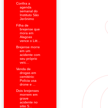
Confira a
agenda
semanal do
Instituto São
Jerônimo
Filha de
brejense que
mora em
Alagoas
vence o Litt...
Brejense morre
em um
acidente com
seu próprio
veíc...
Venda de
drogas em
cemitério:
Polícia usa
drone e ...
Dois brejenses
morrem em
grave
acidente no
sítio S...