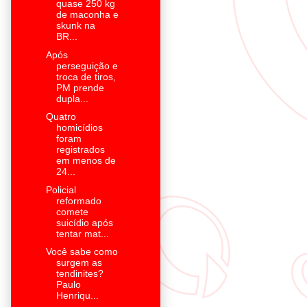
quase 250 kg
de maconha e
skunk na
BR...
Após
perseguição e
troca de tiros,
PM prende
dupla...
Quatro
homicídios
foram
registrados
em menos de
24...
Policial
reformado
comete
suicídio após
tentar mat...
Você sabe como
surgem as
tendinites?
Paulo
Henriqu...