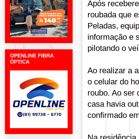
Após receber
roubada que es
Peladas, equi
informação e 
pilotando o ve
OPENLINE FIBRA
ÓPTICA
Ao realizar a 
o celular do 
roubo. Ao ser 
casa havia out
confirmado em
Na residência,