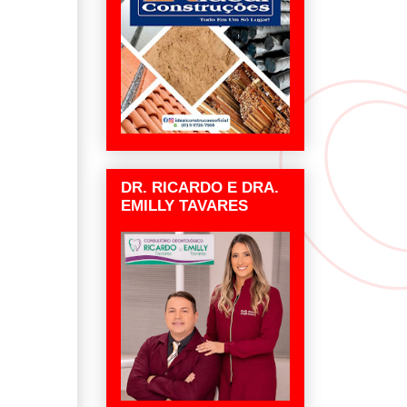
DR. RICARDO E DRA.
EMILLY TAVARES