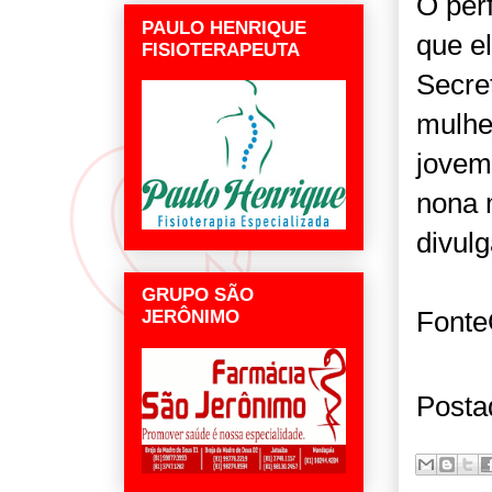
O per
PAULO HENRIQUE
que el
FISIOTERAPEUTA
Secret
mulhe
jovem
nona m
divul
GRUPO SÃO
Font
JERÔNIMO
Posta