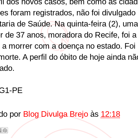
fil dos novos casos, bem como as cida
es foram registrados, não foi divulgado
aria de Saúde. Na quinta-feira (2), uma
r de 37 anos, moradora do Recife, foi a
 a morrer com a doença no estado. Foi
orte. A perfil do óbito de hoje ainda não
gado.
eG1-PE
do por
Blog Divulga Brejo
às
12:18