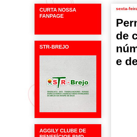
sexta-feir
CURTA NOSSA
FANPAGE
Per
de 
núm
STR-BREJO
e d
AGGILY CLUBE DE
BENEFÍCIOS BMD