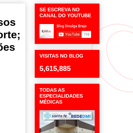
SE ESCREVA NO
CANAL DO YOUTUBE
sos
rte;
ões
VISITAS NO BLOG
5,615,885
TODAS AS
ESPECIALIDADES
MÉDICAS