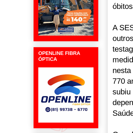
óbitos
A SES
outro
testa
OPENLINE FIBRA
medid
ÓPTICA
nesta
770 a
subiu
depend
Saúde