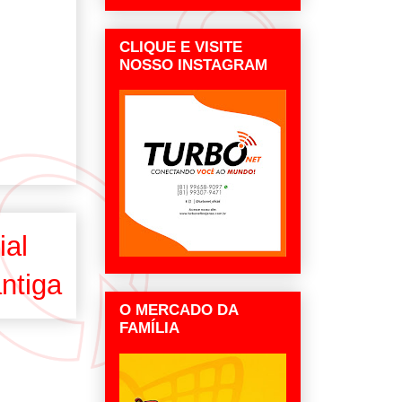
CLIQUE E VISITE
NOSSO INSTAGRAM
ial
ntiga
O MERCADO DA
FAMÍLIA