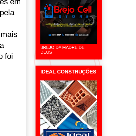
des em
 pela
 mais
 a
BREJO DA MADRE DE
DEUS
 foi
IDEAL CONSTRUÇÕES