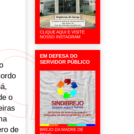
CLIQUE AQUI E VISITE
NOSSO INSTAGRAM
EM DEFESA DO
SERVIDOR PÚBLICO
o
cordo
á,
de o
eiras
ma
ero de
BREJO DA MADRE DE