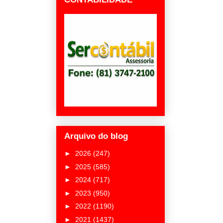
Arquivo do blog
►
2026
(247)
►
2025
(585)
►
2024
(717)
►
2023
(950)
►
2022
(1190)
►
2021
(1437)