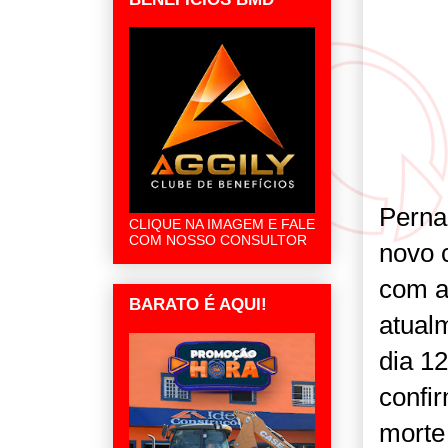
Perna
CLIQUE NA IMAGEM E FALE
COM NOSSO CONSULTOR
novo c
com a
BARATO É AQUI!
atual
dia 1
confi
morte