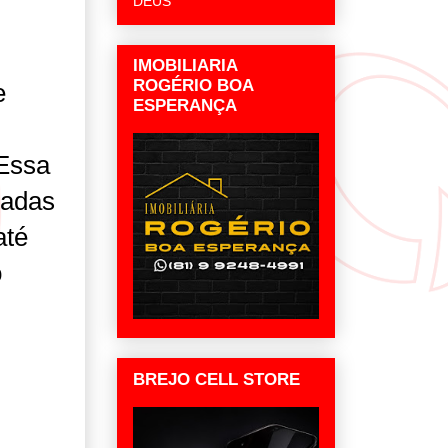
DEUS
IMOBILIARIA
ROGÉRIO BOA
e
ESPERANÇA
Essa
iadas
até
o
BREJO CELL STORE