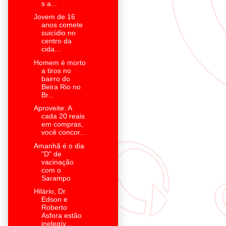
s a...
Jovem de 16
anos comete
suicídio no
centro da
cida...
Homem é morto
a tiros no
bairro do
Beira Rio no
Br...
Aproveite: A
cada 20 reais
em compras,
você concor...
Amanhã é o dia
"D" de
vacinação
com o
Sarampo
Hilário, Dr.
Edson e
Roberto
Asfora estão
inelegív...