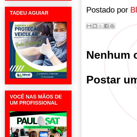
Postado por
B
TADEU AGUIAR
Nenhum c
Postar u
VOCÊ NAS MÃOS DE
UM PROFISSIONAL