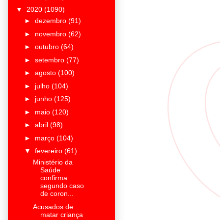
▼
2020
(1090)
►
dezembro
(91)
►
novembro
(62)
►
outubro
(64)
►
setembro
(77)
►
agosto
(100)
►
julho
(104)
►
junho
(125)
►
maio
(120)
►
abril
(98)
►
março
(104)
▼
fevereiro
(61)
Ministério da
Saúde
confirma
segundo caso
de coron...
Acusados de
matar criança