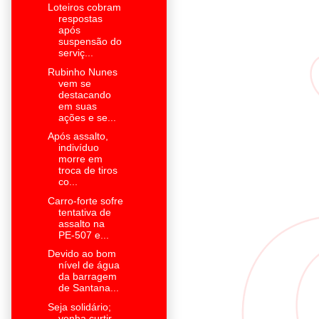
Loteiros cobram
respostas
após
suspensão do
serviç...
Rubinho Nunes
vem se
destacando
em suas
ações e se...
Após assalto,
indivíduo
morre em
troca de tiros
co...
Carro-forte sofre
tentativa de
assalto na
PE-507 e...
Devido ao bom
nível de água
da barragem
de Santana...
Seja solidário;
venha curtir