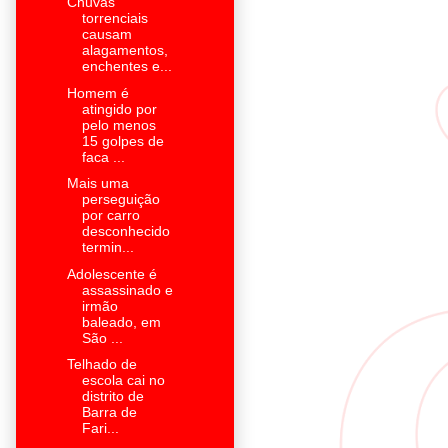
Chuvas
torrenciais
causam
alagamentos,
enchentes e...
Homem é
atingido por
pelo menos
15 golpes de
faca ...
Mais uma
perseguição
por carro
desconhecido
termin...
Adolescente é
assassinado e
irmão
baleado, em
São ...
Telhado de
escola cai no
distrito de
Barra de
Fari...