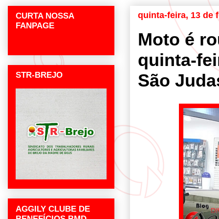
quinta-feira, 13 de 
CURTA NOSSA
FANPAGE
Moto é ro
quinta-fe
STR-BREJO
São Juda
AGGILY CLUBE DE
BENEFÍCIOS BMD