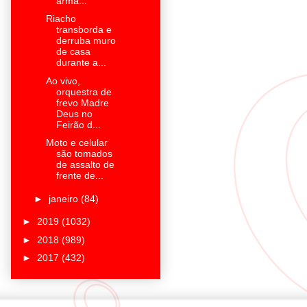
arma...
Riacho
transborda e
derruba muro
de casa
durante a...
Ao vivo,
orquestra de
frevo Madre
Deus no
Feirão d...
Moto e celular
são tomados
de assalto de
frente de...
►
janeiro
(84)
►
2019
(1032)
►
2018
(989)
►
2017
(432)