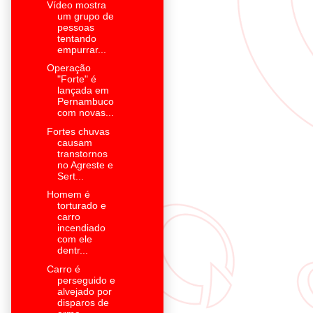
Vídeo mostra
um grupo de
pessoas
tentando
empurrar...
Operação
"Forte" é
lançada em
Pernambuco
com novas...
Fortes chuvas
causam
transtornos
no Agreste e
Sert...
Homem é
torturado e
carro
incendiado
com ele
dentr...
Carro é
perseguido e
alvejado por
disparos de