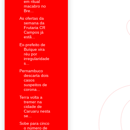
em ritual
macabro no
Bre...
As ofertas da
semana da
Frutaria CR
Campos já
estã...
Ex-prefeito de
Buíque vira
réu por
irregularidade
s...
Pernambuco
descarta dois
casos
suspeitos de
corona...
Terra volta a
tremer na
cidade de
Caruaru nesta
se...
Sobe para cinco
o número de