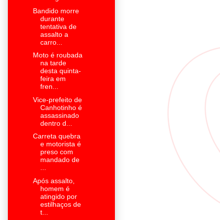
Bandido morre
durante
tentativa de
assalto a
carro...
Moto é roubada
na tarde
desta quinta-
feira em
fren...
Vice-prefeito de
Canhotinho é
assassinado
dentro d...
Carreta quebra
e motorista é
preso com
mandado de
...
Após assalto,
homem é
atingido por
estilhaços de
t...