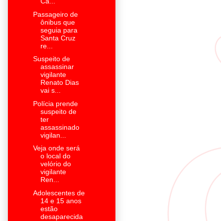
Ca...
Passageiro de
ônibus que
seguia para
Santa Cruz
re...
Suspeito de
assassinar
vigilante
Renato Dias
vai s...
Polícia prende
suspeito de
ter
assassinado
vigilan...
Veja onde será
o local do
velório do
vigilante
Ren...
Adolescentes de
14 e 15 anos
estão
desaparecida