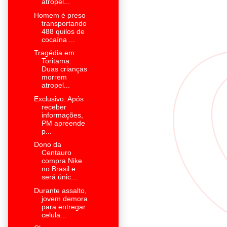
atropel...
Homem é preso
transportando
488 quilos de
cocaína ...
Tragédia em
Toritama:
Duas crianças
morrem
atropel...
Exclusivo: Após
receber
informações,
PM apreende
p...
Dono da
Centauro
compra Nike
no Brasil e
será únic...
Durante assalto,
jovem demora
para entregar
celula...