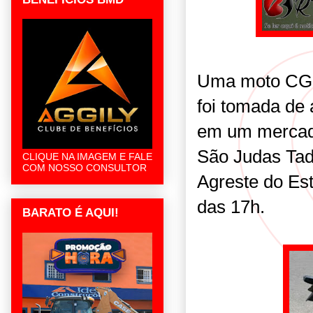
Uma moto CG 1
foi tomada de a
em um mercadi
São Judas Tad
CLIQUE NA IMAGEM E FALE
COM NOSSO CONSULTOR
Agreste do Est
das 17h.
BARATO É AQUI!