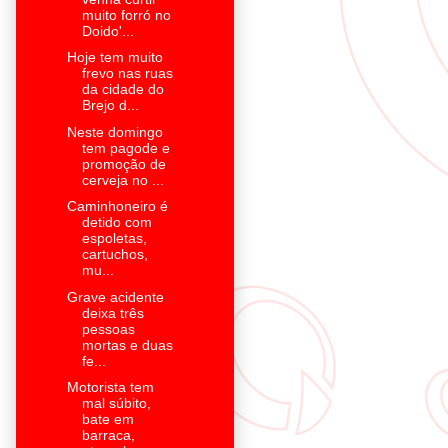
muito forró no
Doido'...
Hoje tem muito
frevo nas ruas
da cidade do
Brejo d...
Neste domingo
tem pagode e
promoção de
cerveja no ...
Caminhoneiro é
detido com
espoletas,
cartuchos,
mu...
Grave acidente
deixa três
pessoas
mortas e duas
fe...
Motorista tem
mal súbito,
bate em
barraca,