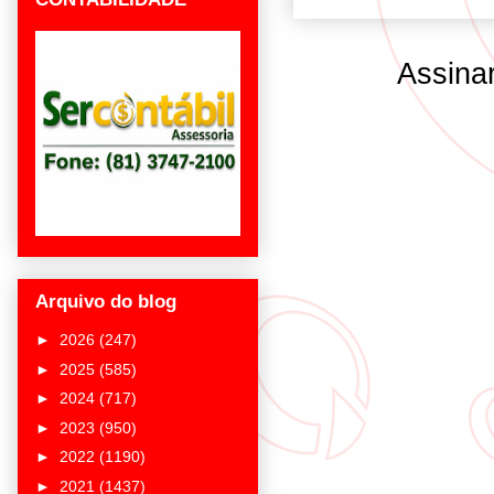
Assina
Arquivo do blog
►
2026
(247)
►
2025
(585)
►
2024
(717)
►
2023
(950)
►
2022
(1190)
►
2021
(1437)