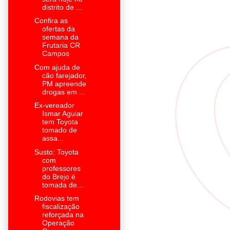
distrito de ...
Confira as
ofertas da
semana da
Frutaria CR
Campos
Com ajuda de
cão farejador,
PM apreende
drogas em ...
Ex-vereador
Ismar Aguiar
tem Toyota
tomado de
assa...
Susto: Toyota
com
professores
do Brejo é
tomada de...
Rodovias tem
fiscalização
reforçada na
Operação