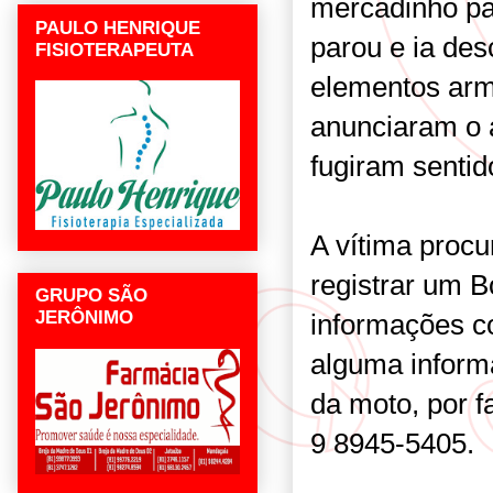
mercadinho pa
PAULO HENRIQUE
parou e ia des
FISIOTERAPEUTA
elementos arm
anunciaram o 
fugiram sentid
A vítima procu
registrar um B
GRUPO SÃO
JERÔNIMO
informações c
alguma inform
da moto, por f
9 8945-5405.