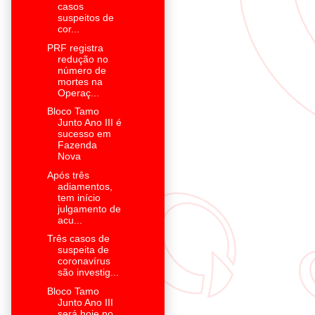
casos
suspeitos de
cor...
PRF registra
redução no
número de
mortes na
Operaç...
Bloco Tamo
Junto Ano III é
sucesso em
Fazenda
Nova
Após três
adiamentos,
tem início
julgamento de
acu...
Três casos de
suspeita de
coronavírus
são investig...
Bloco Tamo
Junto Ano III
será hoje no