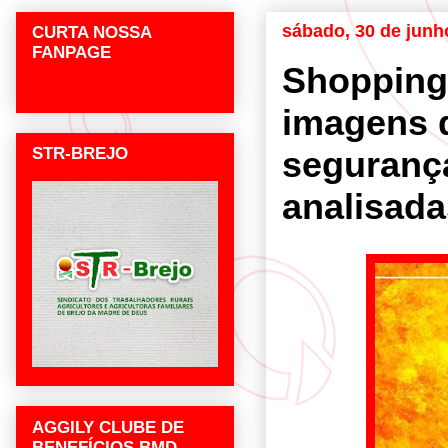
sábado, 30 de junh
CURTA NOSSA
FANPAGE
Shopping
imagens 
STR-BREJO
seguranç
analisada
AGGILY CLUBE DE
BENEFÍCIOS BMD