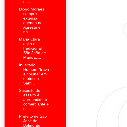
m...
Diogo Moraes
cumpre
extensa
agenda no
Agreste e
no...
Maria Clara
agita o
tradicional
São João de
Mandaç...
Inusitado!
Homem “trava
a coluna” em
motel de
Sant...
Suspeito de
assalto é
apreendido e
comerciante é
r...
Prefeito de São
José do
Belmonte