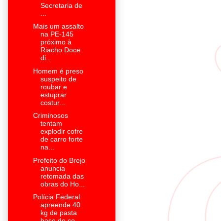
Secretaria de
...
Mais um assalto
na PE-145
próximo à
Riacho Doce
di...
Homem é preso
suspeito de
roubar e
estuprar
costur...
Criminosos
tentam
explodir cofre
de carro forte
na...
Prefeito do Brejo
anuncia
retomada das
obras do Ho...
Polícia Federal
apreende 40
kg de pasta
base de co...