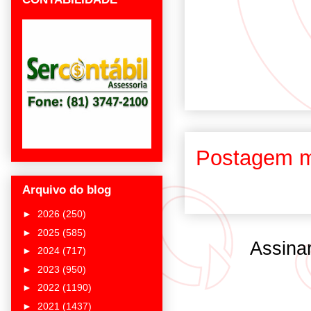
Postagem m
Arquivo do blog
►
2026
(250)
►
2025
(585)
Assina
►
2024
(717)
►
2023
(950)
►
2022
(1190)
►
2021
(1437)