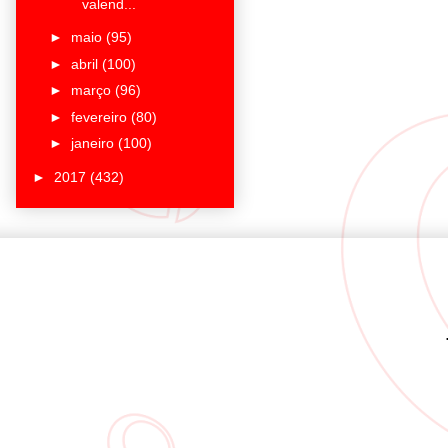
valend...
►
maio
(95)
►
abril
(100)
►
março
(96)
►
fevereiro
(80)
►
janeiro
(100)
►
2017
(432)