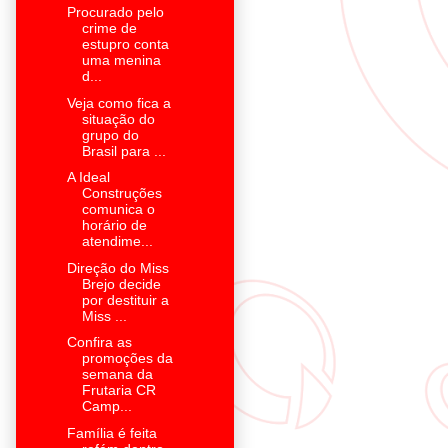
Procurado pelo
crime de
estupro conta
uma menina
d...
Veja como fica a
situação do
grupo do
Brasil para ...
A Ideal
Construções
comunica o
horário de
atendime...
Direção do Miss
Brejo decide
por destituir a
Miss ...
Confira as
promoções da
semana da
Frutaria CR
Camp...
Família é feita