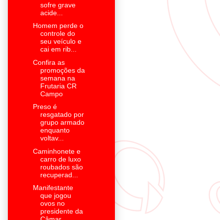
sofre grave
acide...
Homem perde o
controle do
seu veículo e
cai em rib...
Confira as
promoções da
semana na
Frutaria CR
Campo
Preso é
resgatado por
grupo armado
enquanto
voltav...
Caminhonete e
carro de luxo
roubados são
recuperad...
Manifestante
que jogou
ovos no
presidente da
Câmar...