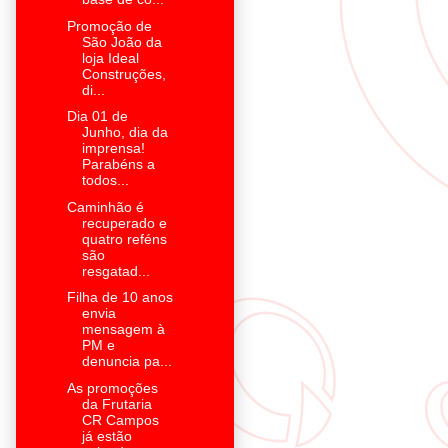
Promoção de
São João da
loja Ideal
Construções,
di...
Dia 01 de
Junho, dia da
imprensa!
Parabéns a
todos...
Caminhão é
recuperado e
quatro reféns
são
resgatad...
Filha de 10 anos
envia
mensagem à
PM e
denuncia pa...
As promoções
da Frutaria
CR Campos
já estão