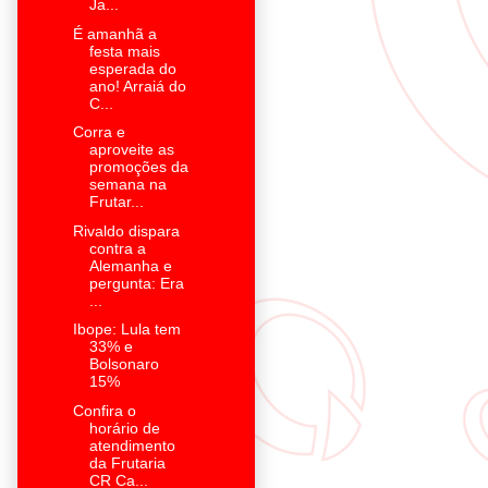
Ja...
É amanhã a
festa mais
esperada do
ano! Arraiá do
C...
Corra e
aproveite as
promoções da
semana na
Frutar...
Rivaldo dispara
contra a
Alemanha e
pergunta: Era
...
Ibope: Lula tem
33% e
Bolsonaro
15%
Confira o
horário de
atendimento
da Frutaria
CR Ca...