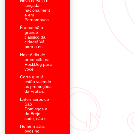
Nova cerveja é
lançada
nacionalment
e em
Pernambuco
É amanhã o
grande
clássico da
cidade! Vá
para o es...
Hoje é dia de
promoção na
RockDog para
você
Corra que já
estão valendo
as promoções
da Frutari...
Enfermeiros de
São
Domingos e
do Brejo
sede, são e...
Homem atira
ovos no