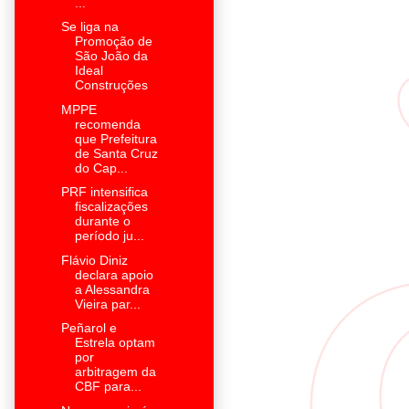
...
Se liga na
Promoção de
São João da
Ideal
Construções
MPPE
recomenda
que Prefeitura
de Santa Cruz
do Cap...
PRF intensifica
fiscalizações
durante o
período ju...
Flávio Diniz
declara apoio
a Alessandra
Vieira par...
Peñarol e
Estrela optam
por
arbitragem da
CBF para...