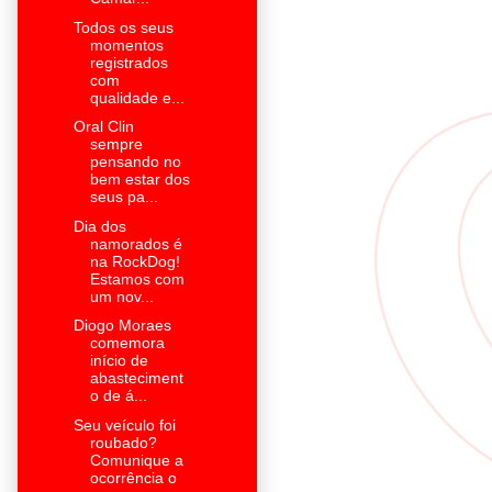
Todos os seus
momentos
registrados
com
qualidade e...
Oral Clin
sempre
pensando no
bem estar dos
seus pa...
Dia dos
namorados é
na RockDog!
Estamos com
um nov...
Diogo Moraes
comemora
início de
abasteciment
o de á...
Seu veículo foi
roubado?
Comunique a
ocorrência o