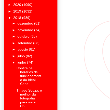
►
2020
(1090)
►
2019
(1032)
▼
2018
(989)
►
dezembro
(81)
►
novembro
(74)
►
outubro
(68)
►
setembro
(58)
►
agosto
(81)
►
julho
(82)
▼
junho
(74)
Confira os
horários de
funcionament
o da Ideal
Cons...
Thiago Souza, o
melhor da
fotografia
para você!
Co...