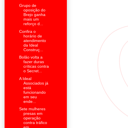
Grupo de
oposição do
Brejo ganha
mais um
reforço d...
Confira o
horário de
atendimento
da Ideal
Construç...
Bolão volta a
fazer duras
críticas contra
o Secret...
A Ideal
Associados já
está
funcionando
em seu
ende...
Sete mulheres
presas em
operação
contra tráfico
em...