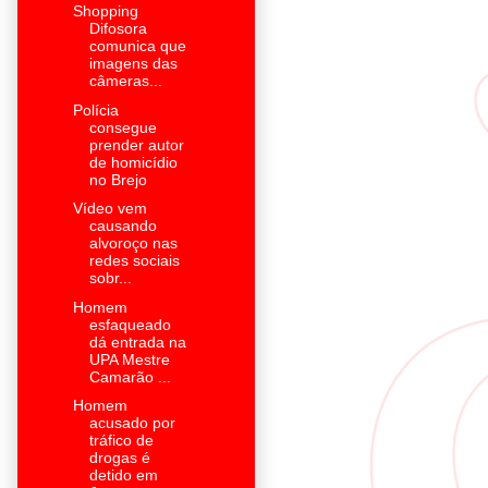
Shopping
Difosora
comunica que
imagens das
câmeras...
Polícia
consegue
prender autor
de homicídio
no Brejo
Vídeo vem
causando
alvoroço nas
redes sociais
sobr...
Homem
esfaqueado
dá entrada na
UPA Mestre
Camarão ...
Homem
acusado por
tráfico de
drogas é
detido em