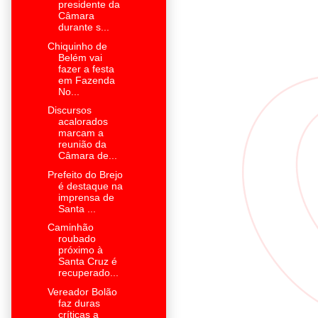
presidente da
Câmara
durante s...
Chiquinho de
Belém vai
fazer a festa
em Fazenda
No...
Discursos
acalorados
marcam a
reunião da
Câmara de...
Prefeito do Brejo
é destaque na
imprensa de
Santa ...
Caminhão
roubado
próximo à
Santa Cruz é
recuperado...
Vereador Bolão
faz duras
críticas a